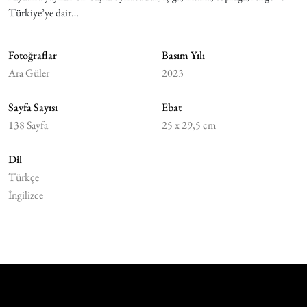
Türkiye’ye dair…
Fotoğraflar
Basım Yılı
Ara Güler
2023
Sayfa Sayısı
Ebat
138 Sayfa
25 x 29,5 cm
Dil
Türkçe
İngilizce