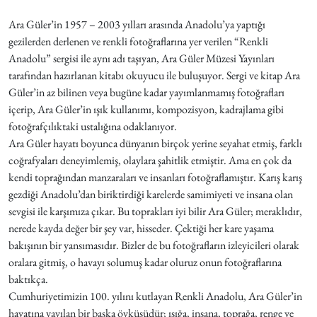
Ara Güler’in 1957 – 2003 yılları arasında Anadolu’ya yaptığı
gezilerden derlenen ve renkli fotoğraflarına yer verilen “Renkli
Anadolu” sergisi ile aynı adı taşıyan, Ara Güler Müzesi Yayınları
tarafından hazırlanan kitabı okuyucu ile buluşuyor. Sergi ve kitap Ara
Güler’in az bilinen veya bugüne kadar yayımlanmamış fotoğrafları
içerip, Ara Güler’in ışık kullanımı, kompozisyon, kadrajlama gibi
fotoğrafçılıktaki ustalığına odaklanıyor.
Ara Güler hayatı boyunca dünyanın birçok yerine seyahat etmiş, farklı
coğrafyaları deneyimlemiş, olaylara şahitlik etmiştir. Ama en çok da
kendi toprağından manzaraları ve insanları fotoğraflamıştır. Karış karış
gezdiği Anadolu’dan biriktirdiği karelerde samimiyeti ve insana olan
sevgisi ile karşımıza çıkar. Bu toprakları iyi bilir Ara Güler; meraklıdır,
nerede kayda değer bir şey var, hisseder. Çektiği her kare yaşama
bakışının bir yansımasıdır. Bizler de bu fotoğrafların izleyicileri olarak
oralara gitmiş, o havayı solumuş kadar oluruz onun fotoğraflarına
baktıkça.
Cumhuriyetimizin 100. yılını kutlayan Renkli Anadolu, Ara Güler’in
hayatına yayılan bir başka öyküsüdür; ışığa, insana, toprağa, renge ve