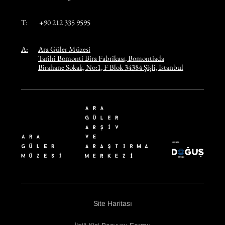
T:
+90 212 335 9595
A:
Ara Güler Müzesi
Tarihi Bomonti Bira Fabrikası, Bomontiada
Birahane Sokak, No:1, F Blok 34384 Şişli, İstanbul
Site Haritası